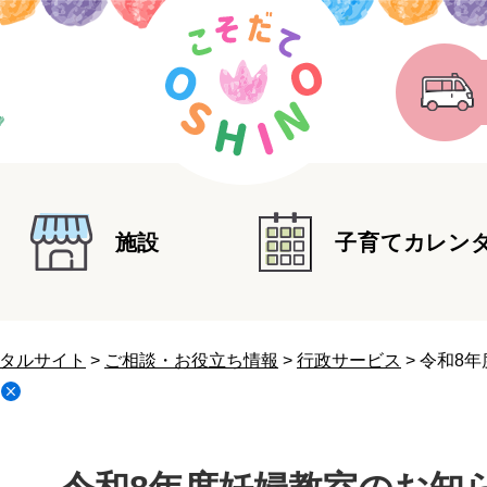
施設
子育てカレン
タルサイト
>
ご相談・お役立ち情報
>
行政サービス
>
令和8年
本
文