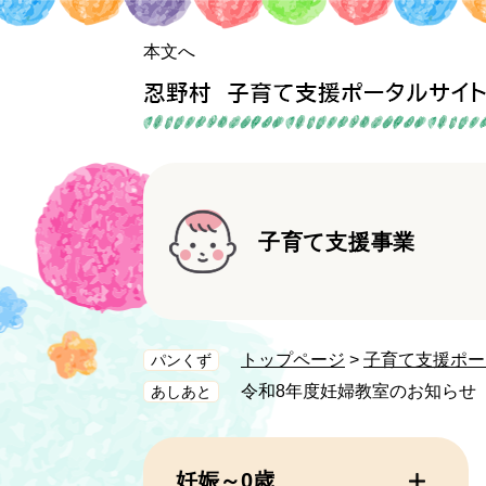
ペ
メ
ー
ニ
本文へ
ジ
ュ
の
ー
先
を
頭
飛
で
ば
す。
し
て
子育て支援事業
本
文
へ
トップページ
>
子育て支援ポー
パンくず
令和8年度妊婦教室のお知らせ
妊娠～0歳