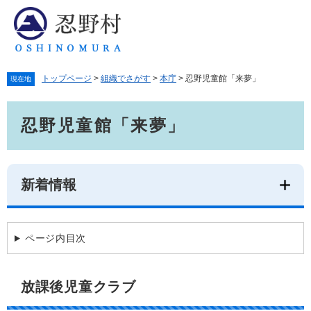
ペ
メ
ー
ニ
ジ
ュ
の
ー
先
を
トップページ
>
組織でさがす
>
本庁
>
忍野児童館「来夢」
頭
飛
現在地
で
ば
本
す。
し
忍野児童館「来夢」
文
て
本
文
へ
新着情報
ページ内目次
放課後児童クラブ