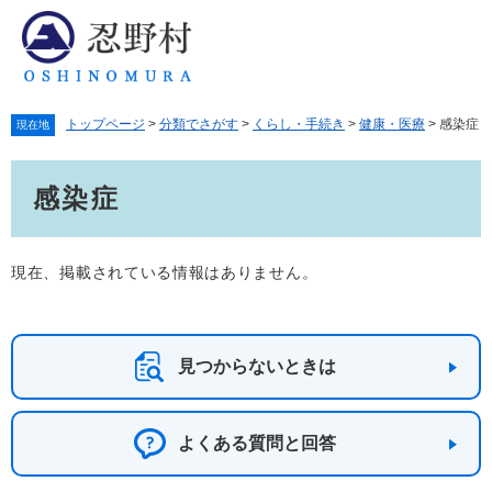
ペ
メ
ー
ニ
ジ
ュ
の
ー
先
を
トップページ
>
分類でさがす
>
くらし・手続き
>
健康・医療
>
感染症
頭
飛
現在地
で
ば
本
す。
し
感染症
文
て
本
文
へ
現在、掲載されている情報はありません。
見つからないときは
よくある質問と回答