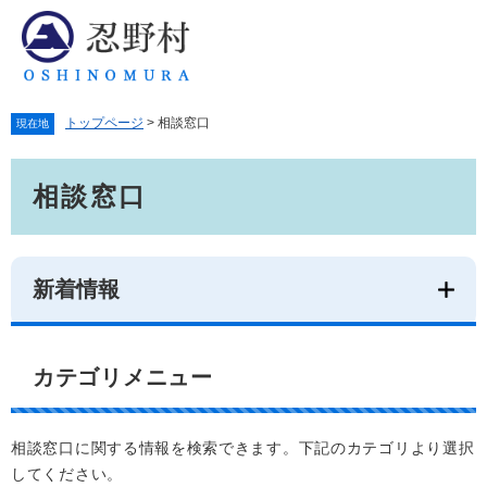
ペ
メ
ー
ニ
ジ
ュ
の
ー
先
を
トップページ
>
相談窓口
頭
飛
現在地
で
ば
本
す。
し
相談窓口
文
て
本
文
へ
新着情報
カテゴリメニュー
相談窓口に関する情報を検索できます。下記のカテゴリより選択
してください。