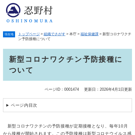
ペ
メ
ー
ニ
ジ
ュ
の
ー
先
を
トップページ
>
組織でさがす
>
本庁
>
福祉保健課
>
新型コロナワクチ
頭
飛
現在地
ン予防接種について
で
ば
す。
し
本
て
新型コロナワクチン予防接種に
文
本
文
ついて
へ
ページID：0001474
更新日：2026年4月1日更新
ページ内目次
新型コロナワクチンの予防接種が定期接種となり、毎年10月
から接種が開始されます。この予防接種は新型コロナウイルス感