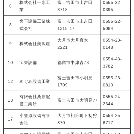
株式会社一水工
富士吉田市上吉田
0555-22-
6
業
3718
0395
宮下設備工業株
富士吉田市上吉田
0555-22-
8
式会社
1318-17
5084
大月市大月真木
0554-23-
9
株式会社美沢屋
2221
0148
0554-43-
10
宝栄設備
都留市中津森73
3782
富士吉田市小明見
0555-23-
12
めぐみ設備工業
1709
0819
有限会社桑原配
0555-24-
13
富士吉田市大明見77
管工業所
2644
小笠原設備有限
大月市初狩町下初狩
0554-25-
17
会社
370
6717