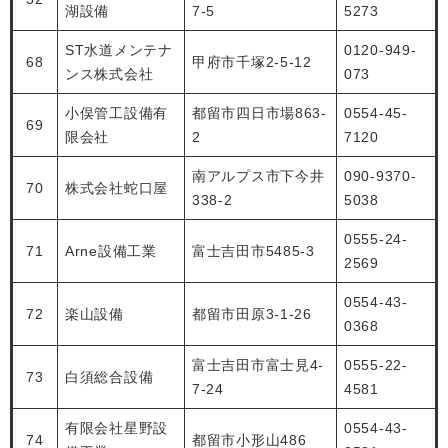
湖設備
7-5
5273
ST水道メンテナ
0120-949-
68
甲府市千塚2-5-12
ンス株式会社
073
小俣管工設備有
都留市四日市場863-
0554-45-
69
限会社
2
7120
南アルプス市下今井
090-9370-
70
株式会社蛇口屋
338-2
5038
0555-24-
71
Arne設備工業
富士吉田市5485-3
2569
0554-43-
72
楽山設備
都留市田原3-1-26
0368
富士吉田市富士見4-
0555-22-
73
白須総合設備
7-24
4581
有限会社星野設
0554-43-
74
都留市小形山486