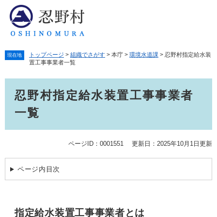
ペ
メ
ー
ニ
ジ
ュ
の
ー
先
を
トップページ
>
組織でさがす
>
本庁
>
環境水道課
>
忍野村指定給水装
頭
飛
現在地
置工事事業者一覧
で
ば
す。
し
本
て
忍野村指定給水装置工事事業者
文
本
文
一覧
へ
ページID：0001551
更新日：2025年10月1日更新
ページ内目次
指定給水装置工事事業者とは