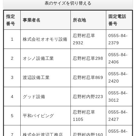
表のサイズを切り替える
指定
固定電話
事業者名
所在地
番号
番号
忍野村忍草
0555-84-
1
株式会社オオモリ設備
2932
2379
0555-84-
2
オシノ設備工業
忍野村忍草298
2406
0555-84-
3
渡辺設備工業
忍野村忍草869
2420
0555-84-
4
グッド設備
忍野村内野223
3012
忍野村忍草
0555-84-
5
平和パイピング
1105
2427
0555-84-
7
株式会社渡辺工務店
忍野村内野160