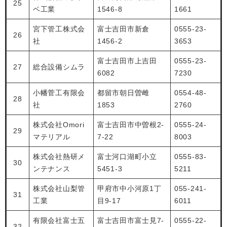
25
ベ工業
1546-8
1661
宮下管工株式会
富士吉田市新倉
0555-23-
26
社
1456-2
3653
富士吉田市上吉田
0555-23-
27
総合設備シムラ
6082
7230
小幡菅工有限会
都留市朝日曽雌
0554-48-
28
社
1853
2760
株式会社Omori
富士吉田市中曽根2-
0555-24-
29
マテリアル
7-22
8003
株式会社熱研メ
富士河口湖町小立
0555-83-
30
ンテナンス
5451-3
5211
株式会社山梨管
甲府市中小河原1丁
055-241-
31
工業
目9-17
6011
有限会社富士五
富士吉田市富士見7-
0555-22-
32