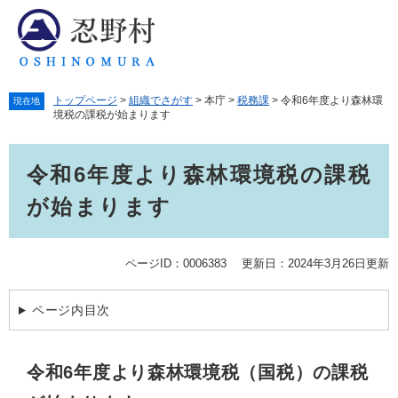
ペ
メ
ー
ニ
ジ
ュ
の
ー
先
を
トップページ
>
組織でさがす
>
本庁
>
税務課
>
令和6年度より森林環
頭
飛
現在地
境税の課税が始まります
で
ば
す。
し
本
て
令和6年度より森林環境税の課税
文
本
文
が始まります
へ
ページID：0006383
更新日：2024年3月26日更新
ページ内目次
令和6年度より森林環境税（国税）の課税