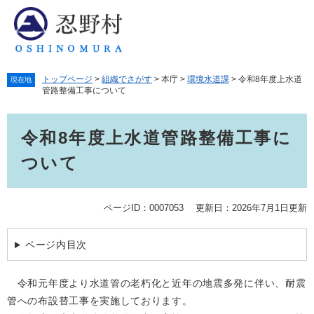
ペ
メ
ー
ニ
ジ
ュ
の
ー
先
を
トップページ
>
組織でさがす
>
本庁
>
環境水道課
>
令和8年度上水道
頭
飛
現在地
管路整備工事について
で
ば
す。
し
本
て
令和8年度上水道管路整備工事に
文
本
文
ついて
へ
ページID：0007053
更新日：2026年7月1日更新
ページ内目次
令和元年度より水道管の老朽化と近年の地震多発に伴い、耐震
管への布設替工事を実施しております。