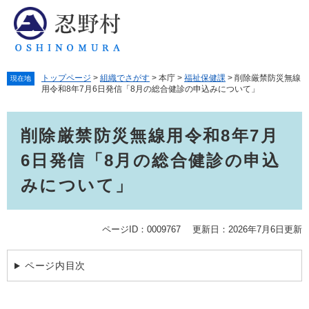
ペ
メ
ー
ニ
ジ
ュ
の
ー
先
を
トップページ
>
組織でさがす
>
本庁
>
福祉保健課
>
削除厳禁防災無線
頭
飛
現在地
用令和8年7月6日発信「8月の総合健診の申込みについて」
で
ば
す。
し
本
て
削除厳禁防災無線用令和8年7月
文
本
文
6日発信「8月の総合健診の申込
へ
みについて」
ページID：0009767
更新日：2026年7月6日更新
ページ内目次