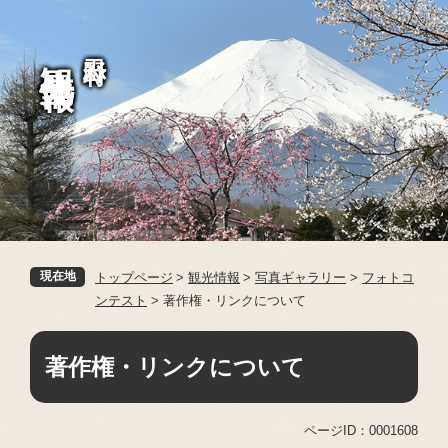
ペ
メ
ー
ニ
観光情報
忍野村
ジ
ュ
の
ー
先
を
頭
飛
で
ば
す。
し
て
本
文
へ
現在地
トップページ
>
観光情報
>
写真ギャラリー
>
フォトコ
ンテスト
>
著作権・リンクについて
本
文
著作権・リンクについて
ページID：0001608