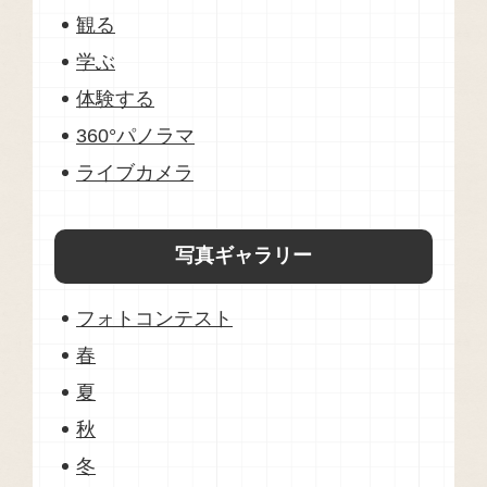
観る
学ぶ
体験する
360°パノラマ
ライブカメラ
写真ギャラリー
フォトコンテスト
春
夏
秋
冬