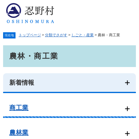
ペ
メ
ー
ニ
ジ
ュ
の
ー
先
を
トップページ
>
分類でさがす
>
しごと・産業
>
農林・商工業
頭
飛
現在地
で
ば
本
す。
し
農林・商工業
文
て
本
文
へ
新着情報
商工業
農林業